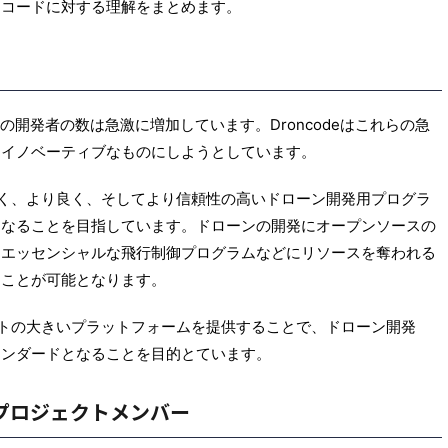
ンコードに対する理解をまとめます。
PX4
APM：ArduPilot Mega
PX4
の開発者の数は急激に増加しています。Droncodeはこれらの急
りイノベーティブなものにしようとしています。
り安く、より良く、そしてより信頼性の高いドローン開発用プログラ
になることを目指しています。ドローンの開発にオープンソースの
はエッセンシャルな飛行制御プログラムなどにリソースを奪われる
2021/5/27
2021/4/
ることが可能となります。
ラジコン飛行機の自動操縦
ArduPilotによるラジコン飛行機の自動操
比較（2）
をPX4と比較（1）
リットの大きいプラットフォームを提供することで、ドローン開発
操縦システムとして有名
オープンソースの自動操縦システムとして有
タンダードとなることを目的とています。
て、PX4と比較しての解説記
なArduPilotについて、同じく有名なPX4と比
稿いただきます。後編の
しての解説を河上 宣道さんに寄稿いただきま
要なFlight
す。検証に使用した試験機や器材の詳細と、
More
ReadMore
体とプロジェクトメンバー
行機能）と呼ばれる機能群に
ットアップやフライトモードの差異について
介します。