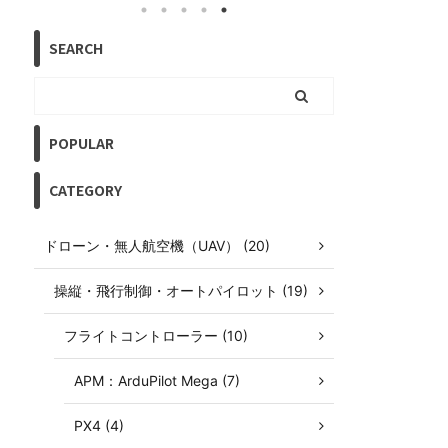
語の情報は非
ください。 経緯
機の自動飛行
SEARCH
て自動曲技飛行
POPULAR
CATEGORY
ドローン・無人航空機（UAV） (20)
操縦・飛行制御・オートパイロット (19)
フライトコントローラー (10)
APM：ArduPilot Mega (7)
PX4 (4)