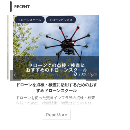
RECENT
ドローンスクール
ドローンビジネス
APM：ArduPilot
30
2020/7/29
縦
ドローンを点検・検査に活用するためのおす
ArduP
すめドローンスクール
K-ki今回は、当
どの自動操縦
名
ドローンを使った交通インフラ等の点検・検査
た河上 宣道さ
較
を行うために、操縦技術・知識はどこのドロー
ArduPilot（
ンスクールで学ぶべきか解説します。この分野
Automated
セ
では赤外線カメラ操作やデータ解析が重要なた
ReadMore
説・検証記事
紹
めこれらの知識・技術も学べるスクールがおす
ArduPilo
すめです。