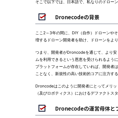
そこで以下では、日本語で、私なりのドロー
Dronecodeの背景
ドローンスクール
APM：ArduPilot Mega
ここ2～3年の間に、DIY（自作）ドローンやそ
増するドローン開発者を助け、ドローンをよ
つまり、開発者がDroncodeを通じて、よ
ムを利用できるという恩恵を受けられるよう
プラットフォームが存在していれば、開発者
2022/1/30
ことなく、新規性の高い技術的コアに注力す
格安＆全国対応のドローンスクール！デイト
ArduPilotによる
ラ ドローンコース徹底解説
をPX4と
Droncodeはこのように開発者にとってメ
オンラインで動画授業を受ける新しい形態のド
オープンソースの自動
（及びロボティクス）におけるデファクトス
ローンスクール、デイトラのドローンコースに
なArduPilotについ
ついて、カリキュラムや価格、長所・短所を解
事を河上 宣道さんに寄
説します。受講料が安い上にいつでもどこでも
今回は、操縦性の向上に重
ReadMore
Read
Dronecodeの運営母
学習できるため、気軽に挑戦できる点が最大の
Features（特別飛
長所です。
ついて解説します。