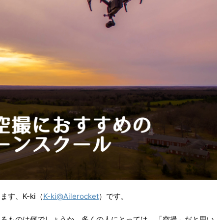
す、K-ki（
K-ki@Ailerocket
）です。
べるものは何でしょうか。多くの人にとっては、「空撮」だと思い