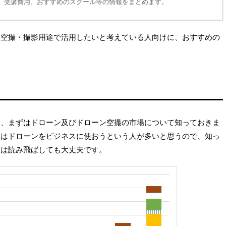
、受講費用、おすすめのスクール等の情報をまとめます。
を空撮・撮影用途で活用したいと考えている人向けに、おすすめの
2024/11/3
2022/1/
よる自動曲技飛行の挑戦
格安＆全国対応のドローンスクール！デイ
ラ ドローンコース徹底解説
前PX4やArduPilotな
についてご紹介いただい
オンラインで動画授業を受ける新しい形態の
22年に
ローンスクール、デイトラのドローンコース
ane）に実装された
ついて、カリキュラムや価格、長所・短所を
に、まずはドローン及びドローン空撮の市場について知っておきま
aticsという機能についての解
説します。受講料が安い上にいつでもどこで
More
ReadMore
ていただきました。
学習できるため、気軽に挑戦できる点が最大
人はドローンをビジネスに使おうという人が多いと思うので、知っ
かなり新しい機能であり日本
長所です。
人は読み飛ばしても大丈夫です。
いため、ぜひ参考にして
0年にPX4でラジコン飛行
た時に、将来の希望とし
発を夢見ました。私 …