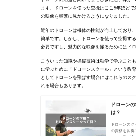
ます。ドローンを使った空撮はここ5年ほどで
の映像を頻繁に見かけるようになりました。
近年のドローンは機体の性能が向上しており
簡単です。しかし、ドローンを使って空撮す
必要ですし、魅力的な映像を撮るためにはド
こういった知識や操縦技術は独学で学ぶこと
に学ぶために「ドローンスクール」という教
としてドローンを飛ばす場合にはこれらのス
れる場合もあります。
ドローンの
は？
ドローンスクール
ドローンビジネス
APM：ArduPilot Mega
ドローンスク
の資格を習得