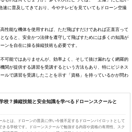
急速に普及してきており、今やテレビを見ていてもドローン空撮
、高性能な機体を使用すれば、ただ飛ばすだけであれば正直言って
るとなると、安全かつ法律を遵守して飛ばすためには多くの知識が
ローンを自在に操る操縦技術も必要です。
も不可能ではありませんが、効率よく、そして抜け漏れなく網羅的
育機関が提供する講習を受講するという方法もあり、特にビジネス
クールで講習を受講したことを示す「資格」を持っているかが問わ
学校？操縦技能と安全知識を学べるドローンスクールと
ドローンスクール
ールとは、ドローンの普及に伴い今後不足するドローンパイロットとして
できる学校です。ドローンスクールで勉強する内容や資格の有用性、スク