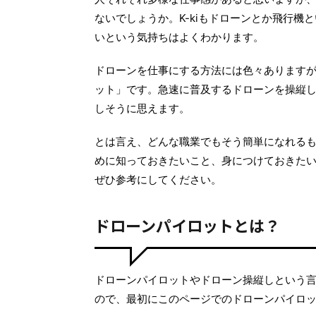
ないでしょうか。K-kiもドローンとか飛行
いという気持ちはよくわかります。
ドローンを仕事にする方法には色々あります
ット」です。急速に普及するドローンを操縦
しそうに思えます。
とは言え、どんな職業でもそう簡単になれる
めに知っておきたいこと、身につけておきた
ぜひ参考にしてください。
ドローンパイロットとは？
APM：ArduPilot Mega
ドローンスクール
ドローンパイロットやドローン操縦しという
ので、最初にこのページでのドローンパイロ