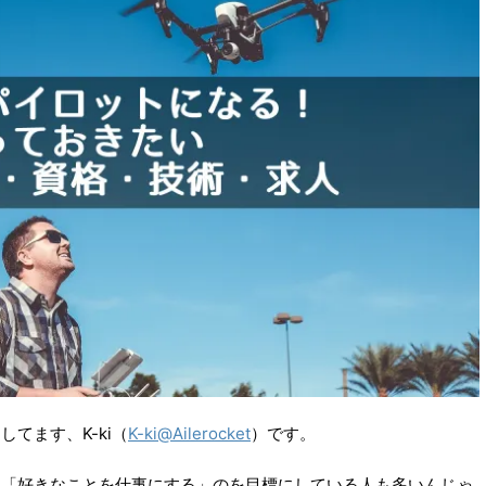
てます、K-ki（
K-ki@Ailerocket
）です。
、「好きなことを仕事にする」のを目標にしている人も多いんじゃ