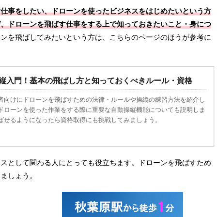
す仕事をしたい、ドローンを使ったビジネスをはじめたいという方
び、ドローンを飛ばす仕事をする上で知っておきたいこと・身につ
ーンを飛ばしてみたいという方は、こちらのページのほうが参考に
2022/1/30
2021/5/
ーンスクール！デイト
ArduPilotによるラジコン飛行機の自動操
コース徹底解説
をPX4と比較（2）
縦入門！基本の飛ばし方と知っておくべきルール・資格
を受ける新しい形態のド
オープンソースの自動操縦システムとして有
者向けにドローンを飛ばすための法律・ルールや操縦の練習方法を紹介し
トラのドローンコースに
なArduPilotについて、PX4と比較しての解説
や価格、長所・短所を解
事を河上 宣道さんに寄稿いただきます。後編
ドローンを使った作業をする際に重要な自動操縦機能についても説明しま
い上にいつでもどこでも
今回は、操縦性の向上に重要なFlight
More
ReadMore
ばせるようになったら資格取得にも挑戦してみましょう。
に挑戦できる点が最大の
Features（特別飛行機能）と呼ばれる機能群
ついて解説します。
ネスとして関わる人にとっても役立ちます。ドローンを飛ばすため
きましょう。