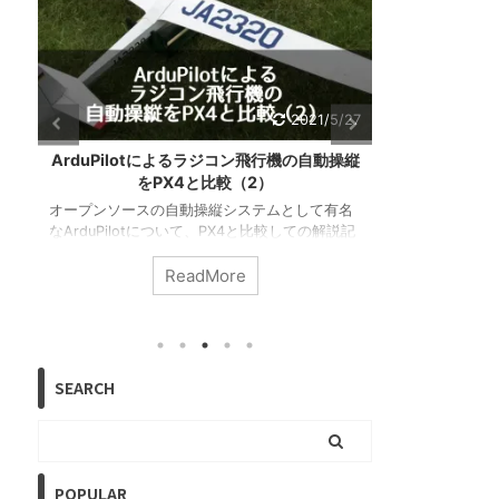
27
2021/4/30
縦
ArduPilotによるラジコン飛行機の自動操縦
ドローンを点
をPX4と比較（1）
す
名
オープンソースの自動操縦システムとして有名
ドローンを使
記
なArduPilotについて、同じく有名なPX4と比較
を行うために
の
しての解説を河上 宣道さんに寄稿いただきま
ンスクールで
す。検証に使用した試験機や器材の詳細と、セ
では赤外線カ
ReadMore
に
ットアップやフライトモードの差異について紹
めこれらの知
介します。
すめです。
SEARCH
POPULAR