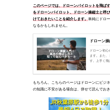
このページでは、ドローンパイロットを飛ば
をドローンパイロット、ドローン操縦士と呼
けておきたいことを紹介します。
単純にドロ
なるかもしれません。
2024/11/3
ArduPilotによる自動曲技飛行の挑戦
格安＆全国対応のドロ
ラ ドローン
ドローン操
K-ki今回は、当サイトで以前PX4やArduPilotな
どの自動操縦システムについてご紹介いただい
オンラインで動画授業
ドローン初心
た河上 宣道さんに、2022年に
ローンスクール、デイ
ArduPilot（ArduPlane）に実装された
ついて、カリキュラム
ます。また、
Automated Aerobaticsという機能についての解
説します。受講料が安
ReadMore
Read
す。上手く飛
説・検証記事を寄稿していただきました。
学習できるため、気軽
ArduPilotの中でもかなり新しい機能であり日本
長所です。
語の情報は非常に少ないため、ぜひ参考にして
ください。 経緯 2020年にPX4でラジコン飛行
もちろん、こちらのページはドローンにビジ
機の自動飛行に成功した時に、将来の希望とし
て自動曲技飛行機能の開発を夢見ました。私 …
の知識に不安がある場合は、併せて読んでお