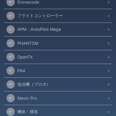
Dronecode
フライトコントローラー
APM：ArduPilot Mega
PHANTOM
OpenTX
PX4
送信機（プロポ）
Mavic Pro
機体・構造