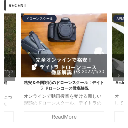
RECENT
ドローンスクール
APM：ArduPilot M
2022/1/30
格安＆全国対応のドローンスクール！デイト
ArduPilot
ラ ドローンコース徹底解説
をPX
オンラインで動画授業を受ける新しい
オープンソース
形態のドローンスクール、デイトラの
して有名なArdu
ドローンコースについて、カリキュラ
比較しての解説
ReadMore
R
ムや価格、長所・短所を解説します。
寄稿いただきま
受講料が安い上にいつでもどこでも学
縦性の向上に重要な